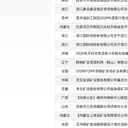
陕西
浙江
贵州
内蒙古
浙江
浙江
河南
2026年开封市杏花营小学新生校
辽宁
全国
河南
安徽
广西
山东
内蒙古
全国
五沟煤矿柴油撬装罐设计项目流标