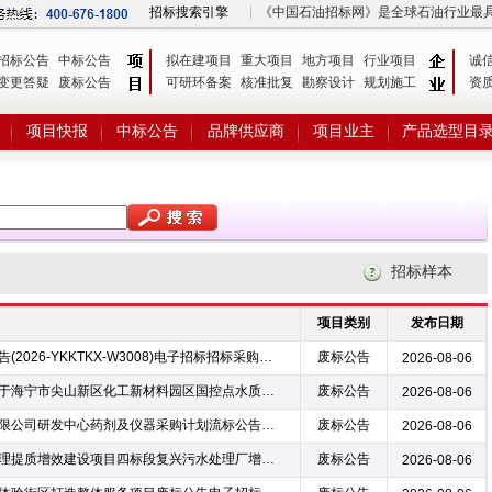
招标搜索引擎
《中国石油招标网》是全球石油行业最
招标公告
中标公告
拟在建项目
重大项目
地方项目
行业项目
诚
变更答疑
废标公告
可研环备案
核准批复
勘察设计
规划施工
资
项目快报
中标公告
品牌供应商
项目业主
产品选型目
招标样本
项目类别
发布日期
真空泵采购项目（第四次）废标公告(2026-YKKTKX-W3008)电子招标招标采购公告
废标公告
2026-08-06
浙江正大工程管理咨询有限公司关于海宁市尖山新区化工新材料园区国控点水质分类巩固提升及新扩园区域地下水本底监测采购项目废标公告电子招标招标采购通知
废标公告
2026-08-06
宁夏水务集团清水源水处理科技有限公司研发中心药剂及仪器采购计划流标公告电子招标
废标公告
2026-08-06
赤水市建制镇集镇生活污水收集处理提质增效建设项目四标段复兴污水处理厂增加设备采购询比流标公告电子招标
废标公告
2026-08-06