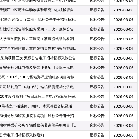
西安市中医医院南院区中医药文化体验街区打造整体服务项目废标公告电子招标招标采购通知
废标公告
2026-08-06
浙江豪圣建设项目管理有限公司关于浙江中医药大学动物实验研究中心机械臂自动化系统项目废标公告电子招标招标采购通知
废标公告
2026-08-06
贵州省职工医院2026年度医疗责任保险采购项目（二次）流标公告电子招标招标采购通知
废标公告
2026-08-06
巴彦淖尔市医院污水站升级改造可行性研究报告编制服务采购（二次）废标公告电子招标招标采购公告
废标公告
2026-08-06
浙江国际招投标有限公司关于浙江大学医学院附属儿童医院血液病流式细胞检测试剂及设备租赁项目的废标公告（非政府采购）电子招标招标采购通知
废标公告
2026-08-06
浙江国际招投标有限公司关于浙江大学医学院附属儿童医院病毒性腹泻核酸检测试剂项目的废标公告（非政府采购）电子招标招标采购通知
废标公告
2026-08-06
服采购项目三次 流标公告电子招标招标采购公告
废标公告
2026-08-06
鞍钢矿业资源利用（鞍山）有限公司安全标识牌制作及安装服务项目流标公示电子招标招标采购通知
废标公告
2026-08-06
20260729中原能矿东非矿业有限公司 40FR与40HQ货柜海洋运输服务项目流标公告电子招标招标采购通知
废标公告
2026-08-06
灵宝金源矿业股份有限公司鑫灵分公司钻孔施工（坑内钻）钻机租赁流标公告电子招标招标采购通知
废标公告
2026-08-06
淮北矿业股份有限公司临涣煤矿2026年度牌板制作项目流标公告电子招标招标采购通知
废标公告
2026-08-06
【结果公告】柳州市柳铁中心医院1号楼负一楼蝶阀、闸阀、水泵等设备以及楼顶水箱维修项目结果公告（废标）电子招标招标采购公告
废标公告
2026-08-06
济南市公安局槐荫分局济南市公安局槐荫分局辅警服装采购项目废标公告电子招标招标采购公告
废标公告
2026-08-06
【内蒙古上海庙矿业有限责任公司榆树井煤矿公务车辆维修保养询价采购项目【重新采购】】废标公告电子招标招标采购通知
废标公告
2026-08-06
公示电子招标招标采购通知
废标公告
2026-08-06